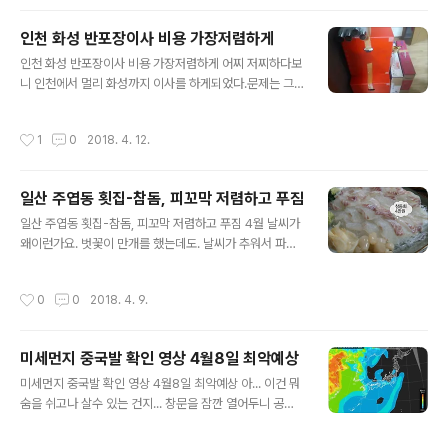
용해서 빡빡~ 닦아 내니내 맘이 편해진다. 실제로 청소할
이다.어른 주먹만하고 한 손으로 ..
때, 창문을 열면 바람을 타고 창틀에 있던 먼지들이 들어오
인천 화성 반포장이사 비용 가장저렴하게
니이건 반듯이 해야될 봄청소 항목인듯하다. 청소 이전 상
글 내용
태요??사진을 보고 놀라지 않으셧으면.... 집에 둘러있는 수
인천 화성 반포장이사 비용 가장저렴하게 어찌 저찌하다보
많은 창틀 중 그래도 가장 양호한 창틀 사진이다.창틀에 벌
니 인천에서 멀리 화성까지 이사를 하게되었다.문제는 그
레가 잘~ 마른~ 상태로 미라가 되어 있다. 아마...작년에 살
간에 이것저것 산게 상당히 많다는 것설마 이정도 일까 걱
았던 녀석들이겠지.. ㅜㅠ 아... 내 생에 무당벌레를 이렇게
정을 했었는데... 우선 이사비용을 저렴하게 하려면 내가 짐
작성시간
1
0
2018. 4. 12.
한 장소에서 많이 본 것..
을 싸면된다.그리고, 게단이 없는 1층이나아니면 화물이들
어갈 수 있는 엘리베이터가 있는 곳이면 비용을 더 줄일 수
가 있다. 보통 사다리차 출장비용은 근거리 10만원 정도 /
일산 주엽동 횟집-참돔, 피꼬막 저렴하고 푸짐
조금 거리가 있으면 2만원 정도 추가가 된다하고이 비용은
글 내용
이사 비용과 별도로 계산을 해야 한다.물론 총 이사비용을
일산 주엽동 횟집-참돔, 피꼬막 저렴하고 푸짐 4월 날씨가
지불할 때는 함께 전해주면된다. .▲ 만 3년만의 이사라 구
왜이런가요. 벗꽃이 만개를 했는데도. 날씨가 추워서 파카
역별로 포장박스를 지시장에서 사서 (컬러별 구분) 시간이
를 다시 꺼내어 입었습니다.오늘은 귀한 술 친구를 일산 주
될 때마다 하나씩 정리를 해두기 시작했다. 물론 빌트인으
엽동 주엽역 뒤쪽 횟집에서 만나기로 해서 차를 가지고 이
작성시간
0
0
2018. 4. 9.
로 되어 있는 까스렌지와 싱크대..
동을 합니다.이미 지난 번에 한 번 방문을 해서 저렴한 금액
과 맛에 푹~ 빠졌었던 경험이 있던 곳입니다.그땐, 방어철
이여서 방어를 먹었는데... 지금 봄철엔 먹을 만한 회가 사
미세먼지 중국발 확인 영상 4월8일 최악예상
실 없습니다. 광어 우럭은 쉽게 접할 수 있으니 이번에는 좀
글 내용
더 귀한 도미(참돔)을 시켜봤습니다. 참돔 역시 뱃살쪽의
미세먼지 중국발 확인 영상 4월8일 최악예상 아... 이건 뭐
고소하고 기름진 맛이 일품이네요.참돔 낚시 가려면 배낚
숨을 쉬고나 살수 있는 건지... 창문을 잠깐 열어두니 공기
시를 가거나 아니면 좀더 남쪽으로 내려가야 하는데...역시
청정기 두대가빨간눈을 하고 최강으로 돌아가네요. 연일계
바다 참돔낚시 보다는 사먹는 것으로 ㅋㅋㅋ 좋은 사람과
속되는 미세먼지 주의보에 외출을 하지않고 살수도 없고.