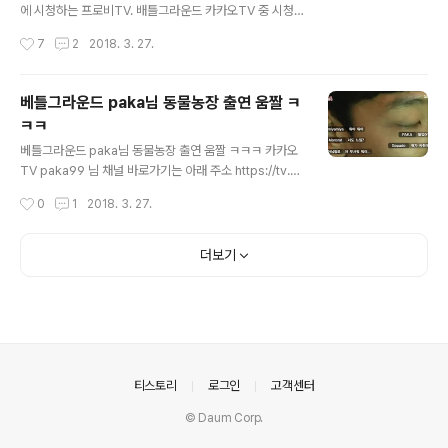
ㅋ 내차를 아끼는 맘이 크신분이라면 좀더 좋은 엔진오일,
에 시청하는 프로비TV. 배틀그라운드 카카오TV 중 시청
좀더 자주 갈아 주시겠지요? 날이 풀려서 낚시만 다니는 주
자가 많은 방송중에 하나이기도 합니다. 물론 실력도 좋지
작성시간
7
2
2018. 3. 27.
인을 잘 못만나서 고생을 하고..
만. 무엇보다 타 방송과는 다르게 시청자들과 소통을 매우
많이 하시는 편에 속하시지요. 영상은 방송끝나고 공유를
하신다고 하시니. 주소 확인되면 바로 공유를 하겠습니다.
베틀그라운드 paka님 동물농장 출연 움짤 ㅋ
ㅋㅋ 그래서 이날도 미션이 시작되었습니다. 프로비 체널
ㅋㅋ
바로가기 ↓ https://tv.kakao.com/channel/267729
글 내용
0/livelink/2859203?metaObjectType=Channel
베틀그라운드 paka님 동물농장 출연 움짤 ㅋㅋㅋ 카카오
초반에는 '처음 보이는 총으로 치킨 하기' 뭐 이런 식으로
TV paka99 님 채널 바로가기는 아래 주소 https://tv.ka
하다가. 웬체로 바꾸게 되고. 여차 저차 해서 게임은 진행이
kao.com/channel/2674644/cliplink/38079258
작성시간
0
1
2018. 3. 27.
되다가 느닷없이 어느 시청자께서 1킬 치킨 - 쿠키..
6?metaObjectType=Channel 즐겨찾기, 추천 많이
해주세요~ ㅋㅋ 게임을 하는 것보다 시청하는 것을 좋아하
는 유저입니다. 일요일 낮에 라이브로 카카오TV에서 pak
더보기
a님 겜방송을 시청하다가 시청자들 채팅에서 난리가 났습
니다. paka님 실제 방송사 PD아니냐. 동물동낭 Pd 아니
냐. 이제 공중파로 나가는 거냐~ 등등등 난리가 났었지요.
당황하셨던 paka님은 왜그러는 지 궁금했고 저 또한 뭔일
이야 하고 궁금했다가 아래 영상을 보고 나서... ㅋㅋㅋㅋㅋ
ㅋㅋㅋ 이해가 되었네요. 송파구의 한 pc방..
의안내
티스토리
로그인
고객센터
© Daum Corp.