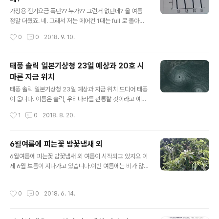
고 예보를 하였네요. 끔찍합니다. 대비를 철저하게 해야될
글 내용
것 같습니다. 여튼, 한국, 일본 모두 주말여행 모두 접으셔
가정용 전기요금 폭탄?? 누가?? 그런거 없던데? 올 여름
야 할 것 같습니다. 자, 다음은 미국 5호 태풍 다나스 이동
정말 더웠죠. 네. 그래서 저는 에어컨 1대는 full 로 돌아갔
경로 데이터입니다. https://earth.nullschool.net/ 사이
습니다.24시간 돌렸다고 보셔도 됩니다. 선풍기 1대와 함
작성시간
0
0
2018. 9. 10.
트입니다. 21일(일요일) 오전 9시를 기준으로 동해상..
께 말이죠.온도는 27도로 설정해두고 계속 돌렸습니다. 그
래서 그런지 지역평균보다 사용량이 많은 359를 사용했네
요.그러면서 누진세폐지 해야한다, 폭탄이다 하면서 정부
태풍 솔릭 일본기상청 23일 예상과 20호 시
정책 까기 바빴던 정치인과 언론사들댁 가정에는 폭탄 떨
마론 지금 위치
어졌습니까?평소 사용량보다 더많이 썼으니 당연히 더많
글 내용
이 내야하는 것 아닌가요? 바론 전전달과, 전달의 사용량입
태풍 솔릭 일본기상청 23일 예상과 지금 위치 드디어 태풍
니다. 이정도 사용하면 그정도 내야하는게 정상아닌가요?
이 옵니다. 이름은 솔릭, 우리나라를 관통할 것이라고 예상
언론이 전기료 폭탄 떨어질 것이라면서 더운 여름에 시원
을 하고 있는데일본자료를 찾아보니 맞네요. https://tenk
작성시간
1
0
2018. 8. 20.
하게 지내지 말라는 효과를 준건가요?전기료 절약하게 해
i.jp/guide/chart/ 이곳에서 일본기상도를 확인하시기 바
준건가요? 참나... 뭐. 언론사를 그리 ..
랍니다.23일 예상으로 서해안에 위치하고 있는 솔릭의 모
습을 볼 수 있습니다.그리고 그 아래에 태풍 하나가 일본아
6월여름에 피는꽃 밤꽃냄새 외
래에 또! 20호 시마론 있습니다. 지금의 태풍 솔릭의 위치
글 내용
6월여름에 피는꽃 밤꽃냄새 외 여름이 시작되고 있지요 이
를 확인해보니https://earth.nullschool.net/#curren
제 6월 보름이 지나가고 있습니다.이번 여름에는 비가 많
t/chem/surface/level/overlay=cosc/orthographi
이 와서 그런가요. 모기를 그리 많이 보질 못했는데..아마도
c=-229.71,31.58,1681 20호 시마론과 19호 솔릭의 모
올해 늦가을 까지는 모기가 극성을 부리지 않을까 예상이
습입니다. 태풍의 눈 2개가 저를 노려보는 것 같네요. 부디
작성시간
0
0
2018. 6. 14.
되기도 합니다. 이꽃의 이름은 무엇인가요? 부지런한 입주
무사하게..
자께서 화단에 심어둔 꽃인데요.잎과 줄기의 크기에 비해
꽃이 매우 크네요~ 많이 본 꽃이기도 하구요. 위 꽃 바로 옆