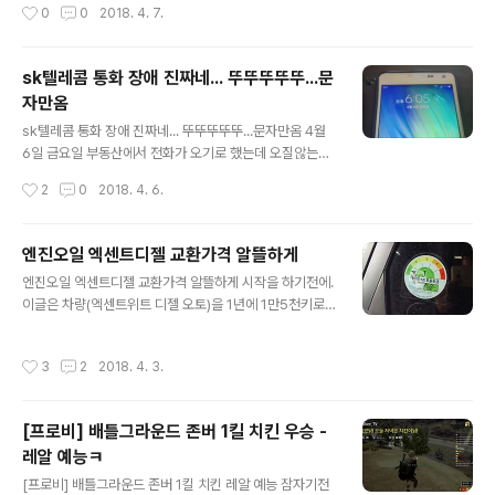
작성시간
0
0
2018. 4. 7.
즐거운 자리이니 좋은데이?..
혹시나 주말에는 어떨까하고 4월 8일 미세먼지 예상 일본
사이트를 들어가 봤습니다. 4월8일 자정을 기해, 왼쪽 중
국 보세요. 와..... 완존 난리도 아닙니다.그럼 예상이되시지
sk텔레콤 통화 장애 진짜네... 뚜뚜뚜뚜뚜...문
요? 중국발 미세먼지가 어데로 오는지. 서풍이 풀어주면서
자만옴
점점 우리나라로 넘어오기 시작합니다.4월8일 낮12시 미
글 내용
세먼지 상황 예측이네요. 그리고 밤 9시가되면서 서울경기
sk텔레콤 통화 장애 진짜네... 뚜뚜뚜뚜뚜...문자만옴 4월
부터 시작을 해서 빨간색으로 변하기 시작합니다. 이번주
6일 금요일 부동산에서 전화가 오기로 했는데 오질않는다.
일요일 다들 집에 계시는 것이 건강상 좋을실 것 같습니다.
뭐... 걍 취소하려고 하는가보다 하고 말았다. 오후 6시 5분
작성시간
2
0
2018. 4. 6.
아래는 사진 한장이 아닌 ..
경. 검색에 sk텔레콤 통화 장애 실검 1위를 했다. 잉?? 정
말로 안되는 거야??? 테스트를 해보자. sk텔레콤 전화기로
전화를 걸어 보았다. 결과는?? 정말로 통화가 안된다. 오로
엔진오일 엑센트디젤 교환가격 알뜰하게
지 들리는 소리는 뚜.뚜.뚜.뚜.뚜.뚜.뚜.뚜.뚜.뚜.뚜 몇번 울
글 내용
엔진오일 엑센트디젤 교환가격 알뜰하게 시작을 하기전에.
리고 자동으로 꺼진다.와! 이렇게 놀라운 기술이 있다니...
이글은 차량(엑센트위트 디젤 오토)을 1년에 1만5천키로
동영상 정리하는 중 긴급문자가 왔다. 잉??? 문자는 오
정도만 타는 사람의 개인적인 소견입니다.업체홍보는 없습
네??? ㅋㅋ 서울지역 미세먼지 경보 발령, 어린이, 노약자
니다. ^^참고하시구요~ 엔진오일 얼마에 한번씩 가세요~
등 실외활동 자제, 마스크 착용 바란단다.전화도 안되고 이
작성시간
3
2
2018. 4. 3.
실제로 엔진오일주기 인터넷에 검색을 해보면 5천키로 부
런날을 낼 주말이니 집에서 푹쉬는 것이 장땡인듯하..
터 1만까지 해도좋다... 등등등갑론을박이 참으로 많습니
다. 그럼에도 정설은 '자주 갈아주면 좋다'입니다. 저는 '봄
[프로비] 배틀그라운드 존버 1킬 치킨 우승 -
에 한 번, 추석 때 한 번' 이렇게 두번 해주고 있습니다. 트랩
레알 예능ㅋ
의 키로수 관계없이요. ㅋㅋ몇키로 때 넣었지? 라고 기억하
글 내용
는 것도 귀찮아서 저만의 방법을 이렇게 만들었습니다. ㅋ
[프로비] 배틀그라운드 존버 1킬 치킨 레알 예능 잠자기전