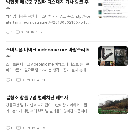
박진영 배용준 구원파 디스패치 기사 링크 주
에 있는 꽃도 찍어봤습니다. 역시 이름을 모르겠네요. ㅋ 그
소
리고, 어디선가 나는 익숙한 냄새.... 뭐지???? 그리고 고개
글 내용
를 돌려 주변을 돌아보니.역시나... 그 녀셕이였습니다. 봄
박진영 배용준 구원파 디스패치 기사 링크 주소 http://v.e
부터는 멀리 있어서 그정체를 알수가 없었는데...여름이 되
ntertain.media.daum.net/v/2018050210575451
니 멀리서도 그녀석의 정체를 알수가 있네요. 남자의 정액
5 참으로 인터넷 홍수가 맞네요. 실시간이슈로 박진영, 배
작성시간
1
0
2018. 5. 2.
냄세와 유사한 향..
용준, 구원파, 디스패치 이 4가지가 모두 상위에 있는데정
작 디스패치의 원글을 찾아보기가 쉽지 않은 세상입니다.
이웃의 취재로 그들이 주목을 받는 세상이된 것인가요?관
스마트폰 마이크 videomic me 바람소리 테
련기사의 수가 순식간에 100여건은 넘겨버리고상위에 링
스트
크된 기사만 볼 수가 있는데...정작 기사를 최초 보도를 했
글 내용
던 디스패치의 글은 볼 수가 없다는 위 링크 타고가시면 유
스마트폰 마이크 videomic me 바람소리 테스트 휴대폰
트브에 올라간 음성 / 사진 등을 본문중에 광고없이 보실 수
마이크를 왜 필요로 할까??라는 생각도 잠시. 실제 휴대폰
있습니다. http://v.entertain.media.daum.net/v/201
으로 영상을 촬영을 할 때. 가장 큰문제가 바람소리다 실제
작성시간
0
0
2018. 4. 21.
80502105754515 판단은 각자..
낚시를 하면서 촬영하였던 영상을 봐보자 영상 초반에 바
람소리 + 사람목 소리가 정화되지 않고 녹음이 되는 것이
항상 거슬렸다. (구독 추가 해주시면 감사하겠습니다. ^^)
봄청소 창틀구멍 벌레차단 해보자
바다 바람이 없는날 촬영을 할 수 없고이어폰마이크로 하
글 내용
창틀구멍 벌레차단 해보자 집이 야산이랑 가까워서 그런
게되면 옷에 스치는 소리가 클것 같고...여러 고민끝에 어렵
가...봄비가 내린 후에 부쩍 날 벌레들이 많아진 느낌이다.
게 바람소리를 제거하는 스마트폰용 마이크를 찾았다. 가
봄비가 촉촉하게 오는날 그간 미루었던 창틀 청소를 시도
격대는 7~8만원 정도로 부담없이 살만한 저렴한 가격은
를 해보자바람을 타고 들어왔던 미세먼지, 진짜먼지, 길바
아니다외국에서 만들어져서 AS도 안될 것 같기도 하다 그
작성시간
0
0
2018. 4. 15.
닥먼지 등등등이두껍게 내려앉아 있던 창틀을 물티슈를 이
리고 무엇보다 날 놀라게 했던 것은 마이크 솜뭉치의 크기