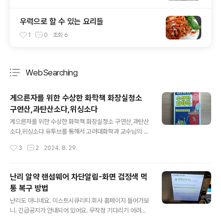
우럭으로 할 수 있는 요리들
1
0
조회
6
WebSearching
분류 전체보기
주요 글 목록
게으른자를 위한 수상한 화학책 화장실청소
구연산,과탄산소다,위싱소다
글 내용
게으른자를 위한 수상한 화학책 화장실청소 구연산,과탄산
소다,위싱소다 유투브를 통해서 고려대화학과 교수님의 책
발간소식을 접했고, 구입했습니다.구입하여 사용한 이유는
작성시간
3
2
2024. 8. 29.
간단합니다.시중(넷상) 그냥 저냥 떠도는 이야기가 많고,
무엇이 안전한지. 무엇이 올바른 사용인지를좀더 공부하면
서 깨끗한 청소를 위해서 구입하였습니다.쿠팡이 좀더 저
난리 알약 랜섬웨어 차단알림-화면 검정색 먹
렴한 것 같아서, 거기서 구입하였구요.화학식 기호만 봐도,
통 복구 방법
머리에 쥐가나는 사람인지라 읽기가 사실 그리 쉽지 않았
글 내용
지만,일단은 내가 관심 있는 곳 부터 정독을 시작 하였습니
난리도 아니네요. 이스트시큐리티 회사 홈페이지 들어가보
다. 1. 절대 하지 말라는 행동아무리 좋은 것도 잘못 사용하
니. 긴급공지가 안내되어 있어요. 무작정 기다리기 어려우
면 문제가 있을 수 있습니다.우리가 사용하는 퐁퐁도 비누
신 분들 중에는 이미 컴퓨터를 포멧을 하신 분들도 계신 것