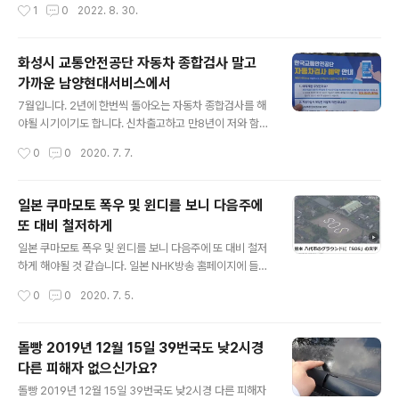
작성시간
1
0
2022. 8. 30.
도 세제도 모두 화학제품이니 어떤 용도로 사용을 해야 좀
같아요. 물론, 저장된 데이터 드라이브를 window가 설치
더 좋은 결과를 얻을 것인가 촛점 보다삭는..
된 C드라이브가 아닌. D나 다른 곳으로 해두신분들은 그남
아 문제가 없으실 것 같아요. 하지만, 바탕화면에... 내문서
화성시 교통안전공단 자동차 종합검사 말고
(경로 변경하지 않은) 등에 그냥 저장해두신 분들은 포멧하
가까운 남양현대서비스에서
면 영원히 이전 데이터 복구가 불가능하시니까. 알약회사
글 내용
에서 복구했다는 공지가 나오기 전에 한번 복구를 해보시
7월입니다. 2년에 한번씩 돌아오는 자동차 종합검사를 해
라고 그남아 성공 가능성이 있는 방법을 모아 봤어요. 무조
야될 시기이기도 합니다. 신차출고하고 만8년이 저와 함께
건 삭제 해야 합니다. 하지만, 컴퓨터 바탕화면이 흰색 또는
한 디젤 차량(엑센트위트)에요. 9월이면 시작될 주꾸미 갑
작성시간
0
0
2020. 7. 7.
검정색으로 되어 먹통이 되어버리신 분들도 많으신 것 같
오징어 시즌을 위해서라도 이런 것은 미리 미리 해두어야
아요. 자. 이럴 때 시도해볼 ..
합니다. 이미 지난달 보험도 갱신해두었고, 엔진오일교환
과 타이어 공기압 점검을 해두었네요. 때가되면 어김없이
일본 쿠마모토 폭우 및 윈디를 보니 다음주에
우편으로 전송이 되는 안내문이죠. 한국교통안전공단에서
또 대비 철저하게
보내는 내용이기에 꼼꼼하게 읽어야 합니다. 저의 검사만
글 내용
료일은 7월 17일고 앞뒤로 약 31일 이전후로 검사가 가능
일본 쿠마모토 폭우 및 윈디를 보니 다음주에 또 대비 철저
하다고 안내가 되어 있습니다. 또한 한국교통안전공단 검
하게 해야될 것 같습니다. 일본 NHK방송 홈페이지에 들어
사소에서 검사를 하고자 할 땐, 사전예약을 의무화 하였습
가보니 1위에 랭크되어 있는 뉴스네요. 2020년 7월 3일
작성시간
0
0
2020. 7. 5.
니다. 몇년전 다른 지역 검사소 방문시 현장에서 접수하고
부터 비가 내리기 시작을 하여 고립된 사람, 사망한 사람 ,
수납하고 대기 했었는데. 이제는 사전 예약을 하..
요양원 침수 등 상황이 매우 좋지 않습니다. 이상하게도 올
해의 강수라인이 제주 이남에 형성이 많이 되다보니 상대
돌빵 2019년 12월 15일 39번국도 낮2시경
적으로 일본에 비가 많이 오는 상황인데요. windy.com
다른 피해자 없으신가요?
에서 비구름의 예상 추이를 살펴보니 다음주에 또 동일한
글 내용
패턴의 비구름이 형성이 되어서 우리나라는 약 1일간 잠시
돌빵 2019년 12월 15일 39번국도 낮2시경 다른 피해자