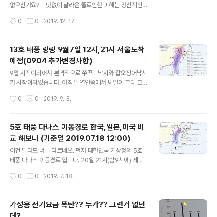
스쳐가는 정도가 될 것 같고, 지나간 후에는 역시 이번에 내
없으신가요? 느닷없이 날라온 돌로인한 피해는 정신적인
렸던 양상과 비슷하게 또 내릴 것 같아요. 윈디사이트에서
것을 둘째고, 나의 시간과 돈을 써야 한다는 것이 가장 큰문
작성시간
0
0
2019. 12. 17.
살펴본 7월8일부터 14일까지의 기상예보입니다. 우리나
제가 아닌가 생각됩니다. 지난 2019년 12월 15일 낮 2시
라는 주중에는 맑은 날..
경 39번국도 함백산메모리얼파크 진출입로 공사안내가 보
이고 얼마지나지 않아. 발생한 사고 입니다. 돌빵 순간 블랙
13호 태풍 링링 9월7일 12시,21시 서울도착
박스를 살펴봤네요. 영상으로 왼쪽, 즉 직진하면 양촌IC 방
예정(0904 추가변경사항)
향 입니다. 포크레인이 보이고 몇초뒤 돌맹이들 몇개가 날
글 내용
라옵니다. 돌을 주워다가 인과관계를 설명을 해야 신고가
9월 시작이되어서 본격적으로 쭈꾸미낚시와 갑오징어낚시
되겠지만, 도로 주행 중에 불가능하죠. 의심은 가지만.. 눈
가 시작이되었습니다. 아직은 연안쪽에서 씨알이 그리 크
물을 머금고 집으로 다시 복귀하여 깨진부위를 다시 살펴
지 못하고 멀리 배를 타고 나가야만이 마릿수를 할 수 있는
작성시간
0
0
2019. 9. 3.
봅니다. 그냥 지내기 어려운 크기이고 언제 금이 쫙 갈지 모
조황이네요 저처럼 연안 근처 좌대에서 주꾸미나 갑오징어
르니 집근처 자동차유..
낚시를 하고자 하신다면, 9월 추석은 지나야 그래도좀 나
오기 시작할 것 같습니다. 그런데... 이번 주말에 비가온다
5호 태풍 다나스 이동경로 한국,일본,미국 비
는 소식만 얼핏들었는데... 알고 보니 태풍이였군요. 13호
교 해보니 (기준일 2019.07.18 12:00)
태풍 링링이 올라온다는 기상청의 소식을 접하고, 주말을
글 내용
넘어 다음주까지의 출조상황을 예상해보았습니다. 믿을수
이건 달라도 너무 다르네요. 먼저 대한민국 기상청의 5호
있는? 대한민국 기상청자료에 따르면 9월 7일 토요일 21
태풍 다나스 이동경로 입니다. 20일 21시(밤9시에) 제주
시에 서울에 도착하는 것을 되어 있네요. 안면도와 삼길포
도사이를 통과한다고 예측을 하였습니다. 21일 오전이면
작성시간
0
0
2019. 7. 18.
태안 당진을 걸쳐서 서울로 올라오는 경로 주변 좌대들의
동해상으로 가서 사라진다고 예측하였으니. 2019년 7월
영업은 하지 않을 것으로 예상이되고 심각..
20일, 21일 주말여행은 접으셔야 할 것 같습니다. 자 다음
은 일본 5호 태풍 다나스 이동경로 자료입니다. 21일(일요
가정용 전기요금 폭탄?? 누가?? 그런거 없던
일) 오전 9시에 제주도를 거쳐, 대한민국 내륙을 강타한다
데?