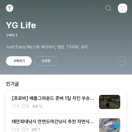
검색하기
티스토리
YG Life
구독자
1
Just! Enjoy My Life 바다낚시, 캠핑, TV리뷰, 요리
구독하기
방명록
신고하기 레이어
열기
인기글
[프로비] 배틀그라운드 존버 1킬 치킨 우승 -
레알 예능ㅋ
7
2
조회
12
태안좌대낚시 안면도야간낚시 추천 자연식
바다낚시 미끼와 채비
2
1
조회
7