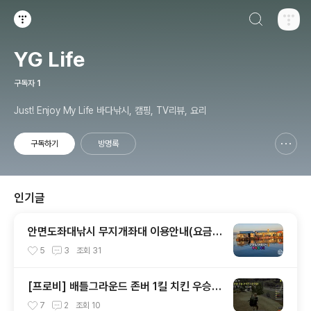
검색하기
티스토리
YG Life
구독자
1
Just! Enjoy My Life 바다낚시, 캠핑, TV리뷰, 요리
구독하기
방명록
신고하기 레이어
열기
인기글
안면도좌대낚시 무지개좌대 이용안내(요금,
시설,예약,포인트)
5
3
조회
31
[프로비] 배틀그라운드 존버 1킬 치킨 우승 -
레알 예능ㅋ
7
2
조회
10