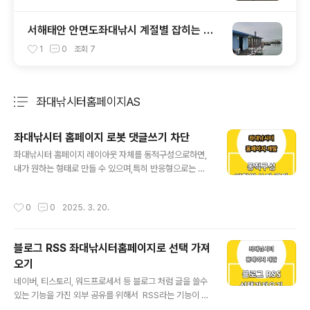
서해태안 안면도좌대낚시 계절별 잡히는 어
종(우럭,광어,주꾸미,갑오징어) 차이는?
1
0
조회
7
좌대낚시터홈페이지AS
분류 전체보기
주요 글 목록
좌대낚시터 홈페이지 로봇 댓글쓰기 차단
글 내용
좌대낚시터 홈페이지 레이아웃 자체를 동적구성으로하면,
내가 원하는 형태로 만들 수 있으며,특히 반응형으로는 좀
더 구조화가 편하다는 장점이 있습니다. 하지만, 이를 선택
시, 홈페이지 빌더에 따라서, 권한문제가 발생할 수 있는데.
작성시간
0
0
2025. 3. 20.
(쉽게, 글쓰기, 댓글 작성 권한 등)이를 강제코딩을 하지 않
으면, 로봇스팸에 의해서 홈페이지가 지저분 해질 수 있습
니다. 위와 같이 비회원이면서 아무런 글과 내용이 없는
블로그 RSS 좌대낚시터홈페이지로 선택 가져
글들이 우후죽순 많아지면관리가 되지 않는 홈페이가 되
오기
고, 이 영향이 기업의 아이덴티티에도 좋지 않은 이미지를
글 내용
전달 하기 때문에직접 매일 관리를 하거나,아니면, 이러한
네이버, 티스토리, 워드프로세서 등 블로그 처럼 글을 쓸수
증상이 발생시, 개발자에게 연락을 하여 조치를 취해야 합
있는 기능을 가진 외부 공유를 위해서 RSS라는 기능이 있
니다. 일반적으로는 위와 같이 어드민 계정에서 각 권한을
고,해당 블로그, SNS에서 글을 등록하면,내가 원하는 곳에