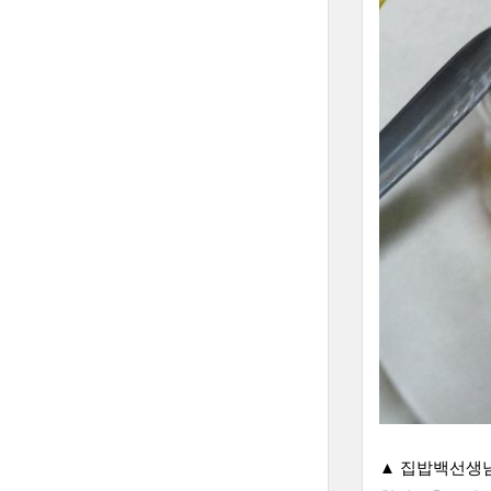
▲ 집밥백선생님