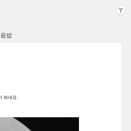
볶음밥
가 되네요.