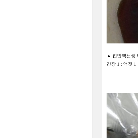
▲ 집밥백선생 
간장 1 : 액젓 