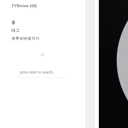
TVReview
(68)
홈
태그
유투브바로가기
/
/