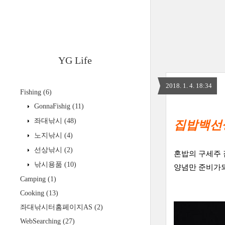
YG Life
2018. 1. 4. 18:34
Fishing
(6)
GonnaFishig
(11)
좌대낚시
(48)
집밥백선
노지낚시
(4)
선상낚시
(2)
혼밥의 구세주 
낚시용품
(10)
양념만 준비가되
Camping
(1)
Cooking
(13)
좌대낚시터홈페이지AS
(2)
WebSearching
(27)