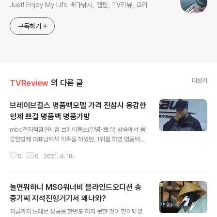
Just! Enjoy My Life 바다낚시, 캠핑, TV리뷰, 요리
구독하기
더보기
TVReview
의 다른 글
브레이브걸스 명품백모델 가격 전참시 용감한
형제 쁘걸 명품백 명품가방
글 내용
mbc전지적참견시점 브레이블스(일명-쁘걸) 방송에서 용
감한형제 대표님께서 약속을 하였던. 1위를 하면 명품백을
사주겠다! 라는 약속이행을 하셨네요. 용형은 기억이 나질
0
0
2021. 4. 18.
않는다 라고 하셨지만... 그래도. 멋지게 쏘셨구요. 모방송
에서, 회사의 이름을 걸었던 그룹이 기대에 못미치는 결과
를 가지고 군부대위문공연만 돌아다닐 때 정말 힘들었다
놀면뭐하니 MSG워너비 블라인드오디션 송
하였지요. 그간의 세월이 묻어나오는 용형이였네요. 통장
의잔고가 비어갔을 때, 용형의 사비로 멤버들의 계좌를 체
중기씨 지석진형거기서 왜나와?
글 내용
워주던 날도 수 개월... 터널의 끝이 보이지 않았던 그 길을
지금까지 노래로 성공을 한번도 하지 못한 것이 한이되셨
걸어 가본 사람들은 100000% 공감을 하였던 장면이 아