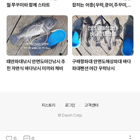
월 쭈꾸미와 함께 스타트
잡히는 어종(우럭,광어,주꾸미,갑
오징어) 차이는?
태안좌대낚시 안면도야간낚시 추
구매항좌대 안면도해상좌대 바다
천 자연식 바다낚시 미끼와 채비
좌대펜션 야간 우럭낚시
의안내
티스토리
로그인
고객센터
© Daum Corp.
0
0